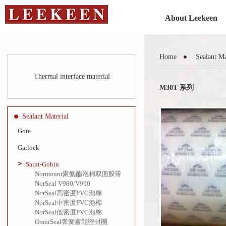
About Leekeen
Home
Sealant Ma
Thermal interface material
M30T 系列
Sealant Material
Gore
Garlock
Saint-Gobin
Normount聚氨酯泡棉双面胶带
NorSeal V980/V990
NorSeal高密度PVC泡棉
NorSeal中密度PVC泡棉
NorSeal低密度PVC泡棉
OmniSeal弹簧蓄能密封圈