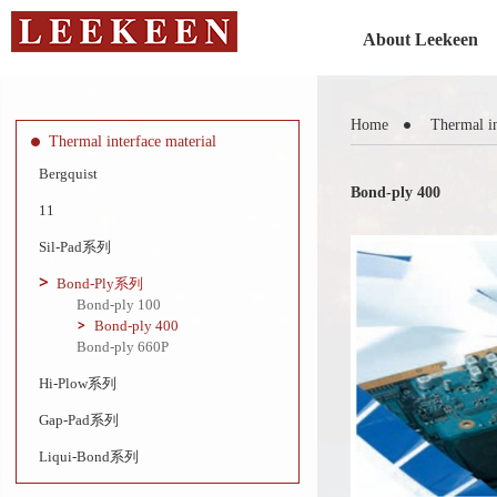
About Leekeen
Home
Thermal in
Thermal interface material
Bergquist
Bond-ply 400
11
Sil-Pad系列
Bond-Ply系列
Bond-ply 100
Bond-ply 400
Bond-ply 660P
Hi-Plow系列
Gap-Pad系列
Liqui-Bond系列