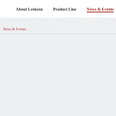
About Leekeen
Product Line
News & Events
News & Events