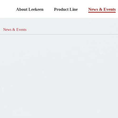
About Leekeen
Product Line
News & Events
News & Events