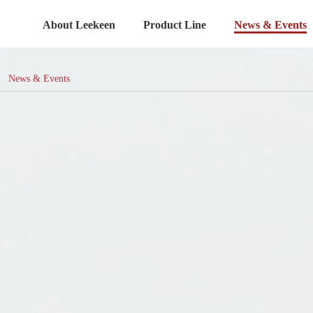
About Leekeen
Product Line
News & Events
News & Events